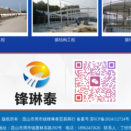
膜结构工程
膜结构
版权所有：昆山市周市镇锋琳泰贸易商行 备案号:
苏ICP备2024112724号
地址：昆山市周市镇萧林东路292号 电话：18962415626 联系人：丁经